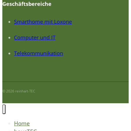
Geschäftsbereiche
Smarthome mit Loxone
Computer und IT
Telekommunikation
© 2026 reinhart-TEC
Home