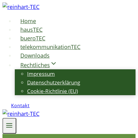
Zum
Inhalt
Home
springen
hausTEC
bueroTEC
telekommunikationTEC
Downloads
Rechtliches
Impressum
Datenschutzerklärung
Cookie-Richtlinie (EU)
Kontakt