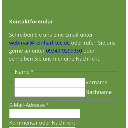
Kontaktformular
Schreiben Sie uns eine Email unter
webmail@reinhart-tec.de
oder rufen Sie uns
gerne an unter
09349-9299350
oder
schreiben Sie uns hier eine Nachricht.
Name
*
Vorname
Nachname
Nachricht
E-Mail-Adresse
*
Name
oder
Kommentar oder Nachricht